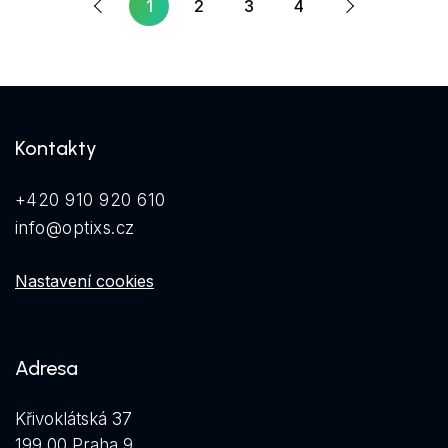
1
2
3
4
Kontakty
+420 910 920 610
info@optixs.cz
Nastavení cookies
Adresa
Křivoklátská 37
199 00 Praha 9